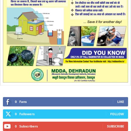
0
Fans
LIKE
0
Followers
FOLLOW
0
Subscribers
SUBSCRIBE