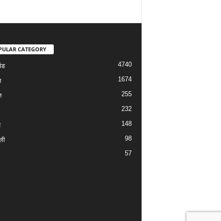
PULAR CATEGORY
4740
ंड
1674
न
255
त
232
148
य
98
ली
57