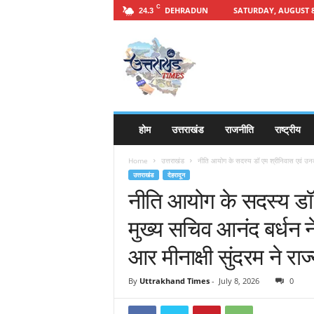
C
DEHRADUN
SATURDAY, AUGUST 8
24.3
h
t
t
p
s
:
/
होम
उत्तराखंड
राजनीति
राष्ट्रीय
/
u
Home
उत्तराखंड
नीति आयोग के सदस्य डॉ एम श्रीनिवास एवं उनक
t
उत्तराखंड
देहरादून
t
नीति आयोग के सदस्य डॉ
a
r
मुख्य सचिव आनंद बर्धन न
a
k
आर मीनाक्षी सुंदरम ने राज
h
a
By
Uttrakhand Times
-
July 8, 2026
0
n
d
t