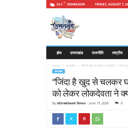
C
DEHRADUN
FRIDAY, AUGUST 7, 2
24.3
h
t
t
p
s
:
/
होम
उत्तराखंड
राजनीति
राष्ट्रीय
/
u
Home
उत्तराखंड
“जिंदा है खुद से चलकर घर आएगी…!” लापता हुई 
t
उत्तराखंड
t
“जिंदा है खुद से चलकर 
a
r
को लेकर लोकदेवता ने क्
a
k
By
Uttrakhand Times
-
June 19, 2026
0
h
a
n
d
t