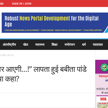
026
SIGN IN / JOIN
अंतर्राष्ट्रीय
खेल
स्वास्थ्य
शिक्षा
मनोरंजन
धर्म
यातायात
बबीता पांडे को...
घर आएगी…!” लापता हुई बबीता पांडे
या कहा?