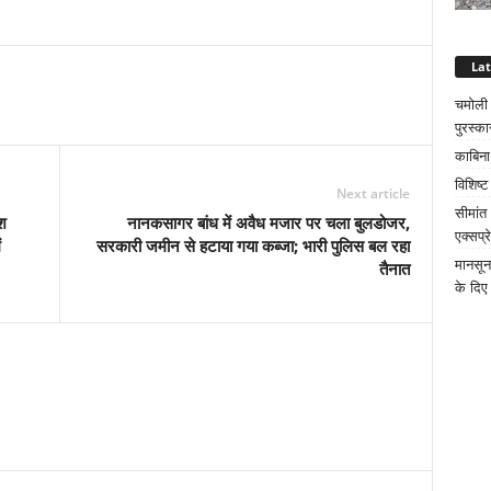
La
चमोली क
पुरस्का
काबिना
विशिष्
Next article
सीमांत
श
नानकसागर बांध में अवैध मजार पर चला बुलडोजर,
एक्सप्
ं
सरकारी जमीन से हटाया गया कब्जा; भारी पुलिस बल रहा
मानसून
तैनात
के दिए 