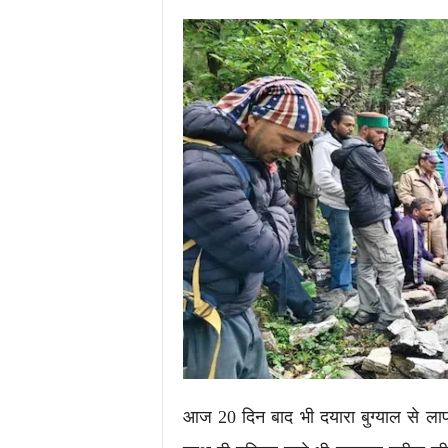
i
m
e
s
.
i
n
/
आज 20 दिन बाद भी दयारा बुग्याल से लापत