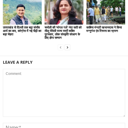
उत्तराखंड से दिल्ली तक बढ़ा संजीव
चमोली की ‘मांगल गर्ल’ नंदा सती को
काबिना मंन्त्री खजानदास ने किया
आर्य का कद, कांग्रेस में नई पीढ़ी का
तीलू रौतेली राज्य स्त्री शक्ति
मन्नुगंज एंव रिस्पना का भ्रमण
बड़ा चेहरा
पुरस्कार, लोक संस्कृति संरक्षण के
लिए होगा सम्मान
LEAVE A REPLY