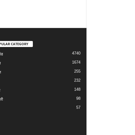
PULAR CATEGORY
4740
ंड
1674
न
255
त
232
148
य
98
ली
57