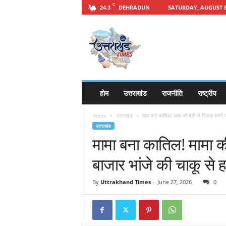
C
DEHRADUN
SATURDAY, AUGUST 8
24.3
h
t
t
p
s
:
/
होम
उत्तराखंड
राजनीति
राष्ट्रीय
/
u
Home
उत्तराखंड
मामा बना कातिल! मामा की बेटी से निकाह करने 
t
उत्तराखंड
t
मामा बना कातिल! मामा क
a
r
बाजार भांजे की चाकू से 
a
k
By
Uttrakhand Times
-
June 27, 2026
0
h
a
n
d
t