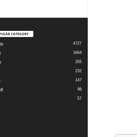
PULAR CATEGORY
4727
ंड
1664
न
255
त
232
147
य
98
ली
57