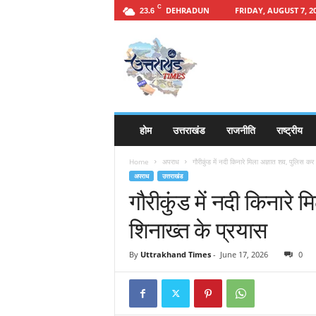
C
DEHRADUN
FRIDAY, AUGUST 7, 2
23.6
h
t
t
p
s
:
/
होम
उत्तराखंड
राजनीति
राष्ट्रीय
/
u
Home
अपराध
गौरीकुंड में नदी किनारे मिला अज्ञात शव, पुलिस कर 
t
अपराध
उत्तराखंड
t
गौरीकुंड में नदी किनारे 
a
r
शिनाख्त के प्रयास
a
k
By
Uttrakhand Times
-
June 17, 2026
0
h
a
n
d
t