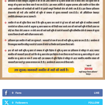
0
Fans
LIKE
0
Followers
FOLLOW