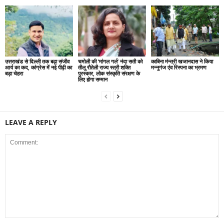
उत्तराखंड से दिल्ली तक बढ़ा संजीव
चमोली की ‘मांगल गर्ल’ नंदा सती को
काबिना मंन्त्री खजानदास ने किया
आर्य का कद, कांग्रेस में नई पीढ़ी का
तीलू रौतेली राज्य स्त्री शक्ति
मन्नुगंज एंव रिस्पना का भ्रमण
बड़ा चेहरा
पुरस्कार, लोक संस्कृति संरक्षण के
लिए होगा सम्मान
LEAVE A REPLY