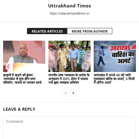
Uttrakhand Times
https://uttarakhandtimes.in
RELATED ARTICLES
MORE FROM AUTHOR
हल्द्वानी में खड़गे की हुंकार:
माननीय उच्च न्यायालय के आदेश के
उत्तराखंड में अगले 48 घंटे भारी!
‘उत्तराखंड से शुरू होगा सत्ता
अनुपालन में IDPL क्षेत्र में चलाया
मूसलाधार बारिश का अलर्ट, 4 जिलों
परिवर्तन’, भाजपा पर जमकर बरसे
गया वृहद स्वच्छता अभियान
में ऑरेंज अलर्ट
LEAVE A REPLY