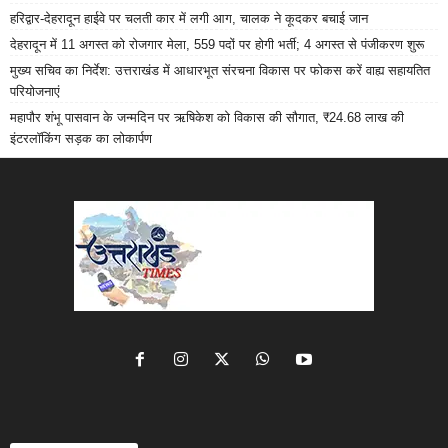
हरिद्वार-देहरादून हाईवे पर चलती कार में लगी आग, चालक ने कूदकर बचाई जान
देहरादून में 11 अगस्त को रोजगार मेला, 559 पदों पर होगी भर्ती; 4 अगस्त से पंजीकरण शुरू
मुख्य सचिव का निर्देश: उत्तराखंड में आधारभूत संरचना विकास पर फोकस करें वाह्य सहायतित
परियोजनाएं
महापौर शंभू पासवान के जन्मदिन पर ऋषिकेश को विकास की सौगात, ₹24.68 लाख की
इंटरलॉकिंग सड़क का लोकार्पण