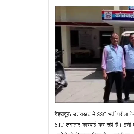
i
m
e
s
.
i
n
/
देहरादून:
उत्तराखंड में SSC भर्ती परीक्ष
STF लगातार कार्रवाई कर रही है। इसी क