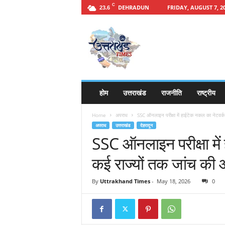
C
DEHRADUN
FRIDAY, AUGUST 7, 2
23.6
h
t
t
p
s
:
/
होम
उत्तराखंड
राजनीति
राष्ट्रीय
/
u
Home
अपराध
SSC ऑनलाइन परीक्षा में हाईटेक नकल का नेटवर्क 
t
अपराध
उत्तराखंड
देहरादून
t
SSC ऑनलाइन परीक्षा में
a
r
कई राज्यों तक जांच की
a
k
By
Uttrakhand Times
-
May 18, 2026
0
h
a
n
d
t