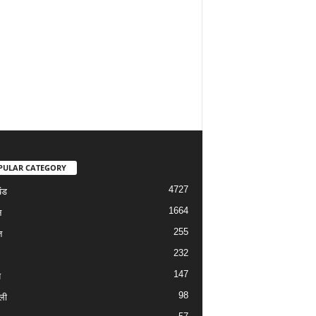
PULAR CATEGORY
4727
ंड
1664
न
255
त
232
147
य
98
ली