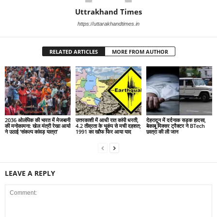
Uttrakhand Times
https://uttarakhandtimes.in
RELATED ARTICLES
MORE FROM AUTHOR
2036 ओलंपिक की भारत में मेजबानी
उत्तरकाशी में आधी रात कांपी धरती,
देहरादून में दर्दनाक सड़क हादसा,
की मनोकामना: खेल मंत्री रेखा आर्या
4.2 तीव्रता के भूकंप से मची दहशत;
बेकाबू मिक्सर ट्रैक्टर ने BTech
ने उठाई ‘संकल्प कांवड़ यात्रा’
1991 का खौफ फिर आया याद
छात्रा की ली जान
LEAVE A REPLY