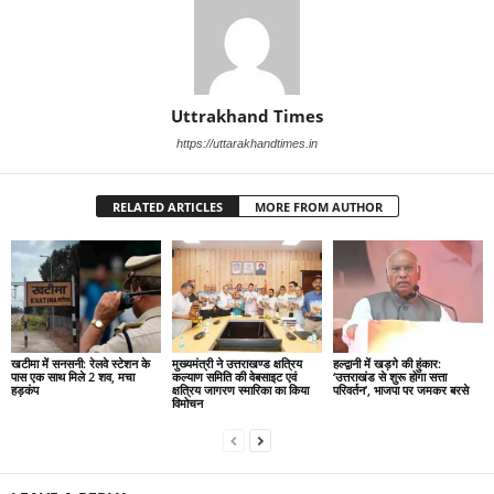
Uttrakhand Times
https://uttarakhandtimes.in
RELATED ARTICLES
MORE FROM AUTHOR
खटीमा में सनसनी: रेलवे स्टेशन के
मुख्यमंत्री ने उत्तराखण्ड क्षत्रिय
हल्द्वानी में खड़गे की हुंकार:
पास एक साथ मिले 2 शव, मचा
कल्याण समिति की वेबसाइट एवं
‘उत्तराखंड से शुरू होगा सत्ता
हड़कंप
क्षत्रिय जागरण स्मारिका का किया
परिवर्तन’, भाजपा पर जमकर बरसे
विमोचन